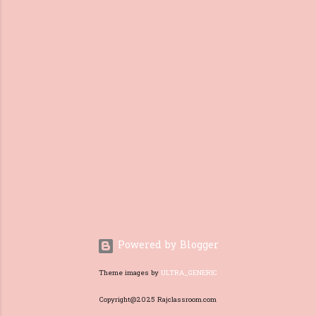
action they perform. Based on
the story create some cards
with different characters and
their actions. For example, "The
cat [play] with the ball" or "The
birds [sing] in the tree." Ask
students to match the character
with the correct verb,
emphasizing the agreement
between the subject and the
verb. Provide sentence
fragments with missing verbs
and let students choose the
correct verb for the subject. For
instance, "The dog [ ] in the ga...
Powered by Blogger
Theme images by
ULTRA_GENERIC
Copyright@2025 Rajclassroom.com