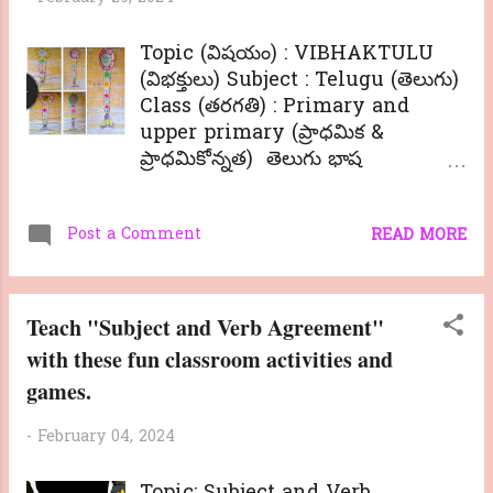
Topic (విషయం) : VIBHAKTULU
(విభక్తులు) Subject : Telugu (తెలుగు)
Class (తరగతి) : Primary and
upper primary (ప్రాధమిక &
ప్రాధమికోన్నత) తెలుగు భాష
వ్యాకరణంలో 8 విభక్తులు ఉన్నాయి. ఈ
విభక్తులును సులువుగా భోదించడానికి ఈ
Post a Comment
క్రింది కృత్యం ఉపయోగపడుతుంది. తరగతి
READ MORE
గదిలో విద్యార్దులు ఉల్లాసంగా ఉంటే భోదన
ఫలవంతకరం అవుతుంది. విద్యార్దులను
క్రియాత్మకంగా ఉంచడానికి, సృజనాత్మక
Teach "Subject and Verb Agreement"
మరియు వినోదాత్మక కృత్యాలు అవసరం.
with these fun classroom activities and
కావున మీ విద్యార్దులతో ఈ కృత్యాన్ని
games.
చేయ్యించండి. కృత్య అవగాహనకు ఆ క్రింది
వీడియో ను చూడండి.
-
February 04, 2024