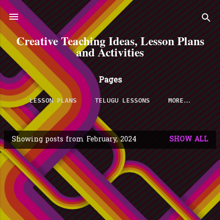
Skip to main content
Creative Teaching Ideas, Lesson Plans
and Activities
Pages
LESSON PLANS
TELUGU LESSONS
MORE…
Showing posts from February, 2024
SHOW ALL
P
o
s
t
s